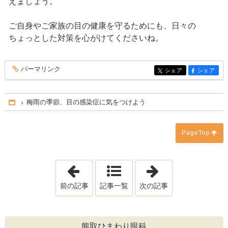
えましょう。
ご自身やご家族の目の健康を守るためにも、日々の
ちょっとした対策を心がけてくださいね。
パーマリンク
entry220
シェア
シェア
entry220
entry220
梅雨の季節、目の感染症に気をつけよう
Home
PageTop
「春の学校検診について」
「よくある目薬
前の記事
記事一覧
次の記事
熊取ひまわり眼科