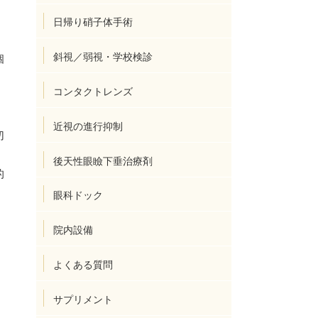
日帰り硝子体手術
斜視／弱視・学校検診
個
コンタクトレンズ
近視の進行抑制
切
後天性眼瞼下垂治療剤
的
眼科ドック
院内設備
よくある質問
サプリメント