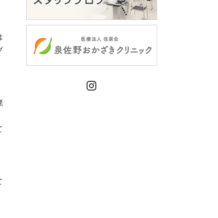
は
ブ
。
Instagram
廃
。
て
て
、