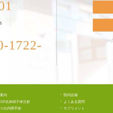
01
5
1722-
案内
院内設備
EGF抗体硝子体注射
よくある質問
り白内障手術
サプリメント