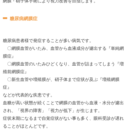
網膜・硝子体手術により視力改善を目指します。
糖尿病網膜症
糖尿病患者様で発症することが多い病気です。
〇網膜血管がいたみ、血管から血液成分が濾出する『単純網
膜症』
〇網膜血管のいたみひどくなり、血管が詰まってしまう『増
殖前網膜症』
〇新生血管や増殖膜が、硝子体まで症状が及ぶ『増殖網膜
症』
などが代表的な疾患です。
血糖が高い状態が続くことで網膜の血管から血液・水分が濾出
され、「視界の障害」「視力が低下」が生じます。
症状末期になるまで自覚症状がない事も多く、眼科受診が遅れ
ることがほとんどです。