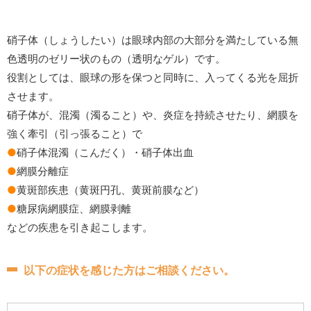
硝子体（しょうしたい）は眼球内部の大部分を満たしている無
色透明のゼリー状のもの（透明なゲル）です。
役割としては、眼球の形を保つと同時に、入ってくる光を屈折
させます。
硝子体が、混濁（濁ること）や、炎症を持続させたり、網膜を
強く牽引（引っ張ること）で
●
硝子体混濁（こんだく）・硝子体出血
●
網膜分離症
●
黄斑部疾患（黄斑円孔、黄斑前膜など）
●
糖尿病網膜症、網膜剥離
などの疾患を引き起こします。
以下の症状を感じた方はご相談ください。