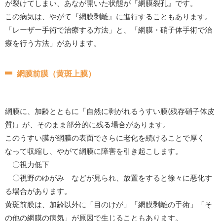
が裂けてしまい、あなが開いた状態が『網膜裂孔』です。
この病気は、やがて『網膜剥離』に進行することもあります。
「レーザー手術で治療する方法」と、「網膜・硝子体手術で治
療を行う方法」があります。
網膜前膜（黄斑上膜）
網膜に、加齢とともに「自然に剥がれるうすい膜(残存硝子体皮
質)」が、そのまま部分的に残る場合があります。
このうすい膜が網膜の表面でさらに老化を続けることで厚く
なって収縮し、やがて網膜に障害を引き起こします。
〇視力低下
〇視野のゆがみ などが見られ、放置をすると徐々に悪化す
る場合があります。
黄斑前膜は、加齢以外に「目のけが」「網膜剥離の手術」「そ
の他の網膜の病気」が原因で生じることもあります。