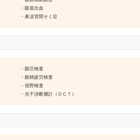
・眼底出血
・鼻涙管閉そく症
・眼圧検査
・眼精疲労検査
・視野検査
・光干渉断層計（ＯＣＴ）