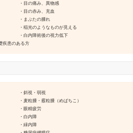
・目の痛み、異物感
・目の赤み、充血
・まぶたの腫れ
・稲光のようなものが見える
・白内障術後の視力低下
礎疾患のある方
・斜視・弱視
・麦粒腫・霰粒腫（めばちこ）
・眼精疲労
・白内障
・緑内障
・糖尿病網膜症