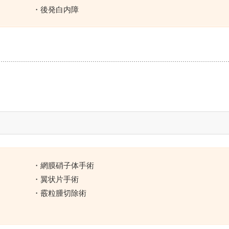
・後発白内障
・網膜硝子体手術
・翼状片手術
・霰粒腫切除術