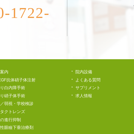
1722-
案内
院内設備
EGF抗体硝子体注射
よくある質問
り白内障手術
サプリメント
り硝子体手術
求人情報
／弱視・学校検診
タクトレンズ
の進行抑制
性眼瞼下垂治療剤