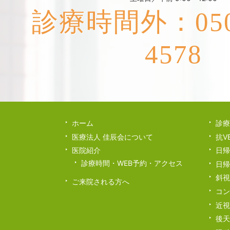
診療時間外：050-
4578
ホーム
診療
医療法人 佳辰会について
抗V
医院紹介
日帰
診療時間・WEB予約・アクセス
日帰
斜視
ご来院される方へ
コン
近視
後天