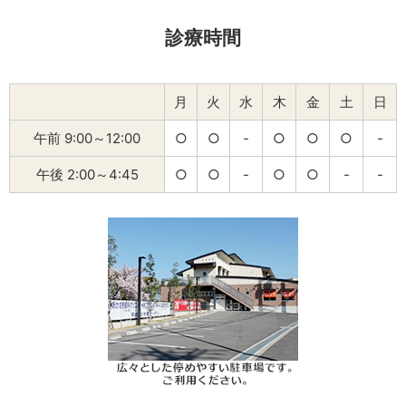
診療時間
月
火
水
木
金
土
日
午前 9:00～12:00
○
○
-
○
○
○
-
午後 2:00～4:45
○
○
-
○
○
-
-