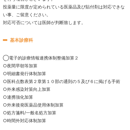
投薬量に限度が定められている医薬品及び貼付剤は対応できな
い事、ご留意ください。
対応可否については医師が判断致します。
基本診療科
◯電子的診療情報連携体制整備加算２
○夜間早朝等加算
○明細書発行体制加算
○医科点数表第２章第１０部の通則の５及び６に掲げる手術
○外来感染対策向上加算
○連携強化加算
○外来後発医薬品使用体制加算
○処方箋料/一般名処方加算
○時間外対応体制加算