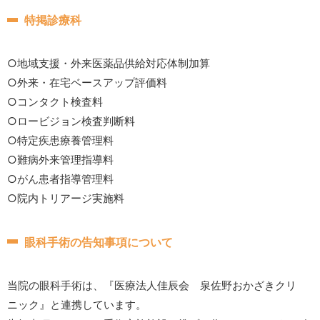
特掲診療科
○地域支援・外来医薬品供給対応体制加算
○外来・在宅ベースアップ評価料
○コンタクト検査料
○ロービジョン検査判断料
○特定疾患療養管理料
○難病外来管理指導料
○がん患者指導管理料
○院内トリアージ実施料
眼科手術の告知事項について
当院の眼科手術は、『医療法人佳辰会 泉佐野おかざきクリ
ニック』と連携しています。