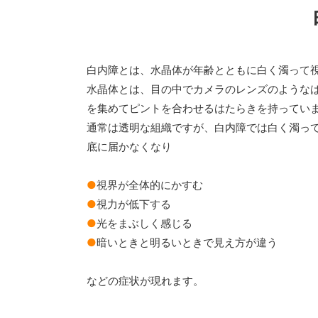
白内障とは、水晶体が年齢とともに白く濁って
水晶体とは、目の中でカメラのレンズのような
を集めてピントを合わせるはたらきを持ってい
通常は透明な組織ですが、白内障では白く濁っ
底に届かなくなり
●
視界が全体的にかすむ
●
視力が低下する
●
光をまぶしく感じる
●
暗いときと明るいときで見え方が違う
などの症状が現れます。