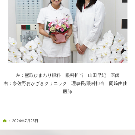
左：熊取ひまわり眼科 眼科担当 山田早紀 医師
右：泉佐野おかざきクリニック 理事長/眼科担当 岡﨑由佳
医師
ホーム
2024年7月25日