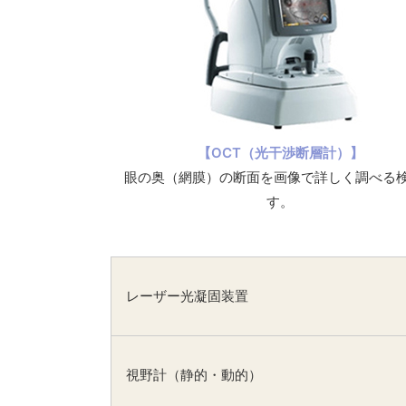
【OCT（光干渉断層計）】
眼の奥（網膜）の断面を画像で詳しく調べる
す。
レーザー光凝固装置
視野計（静的・動的）