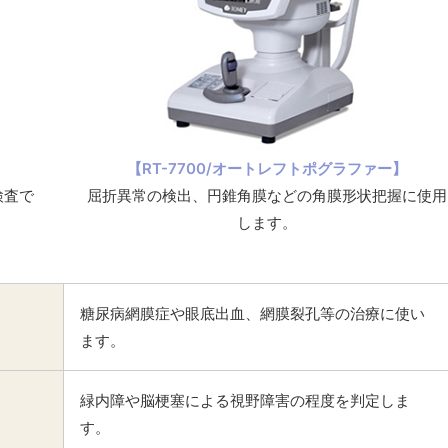
【RT-7700/オートレフトポグラファー】
検査で
屈折異常の検出、円錐角膜などの角膜形状把握に使用
します。
糖尿病網膜症や眼底出血、網膜裂孔等の治療に使い
ます。
緑内障や脳梗塞による視野障害の程度を判定しま
す。