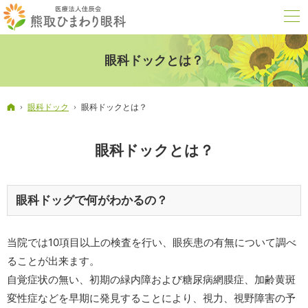
眼科ドックとは？
ホーム
眼科ドック
眼科ドックとは？
眼科ドックとは？
眼科ドッグで何がわかるの？
当院では10項目以上の検査を行い、眼疾患の有無について調べ
ることが出来ます。
自覚症状の無い、初期の緑内障および糖尿病網膜症、加齢黄斑
変性症などを早期に発見することにより、視力、視野障害の予