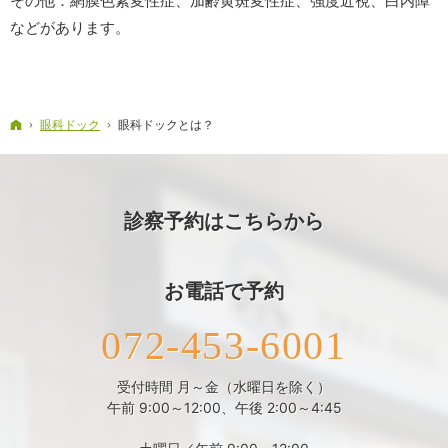
その他：網膜色素変性症、加齢黄斑変性症、強度近視、白内障
などがあります。
ホーム
眼科ドック
眼科ドックとは？
診察予約はこちらから
お電話で予約
072-453-6001
受付時間 月～金（水曜日を除く）
午前 9:00～12:00、午後 2:00～4:45