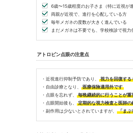
6歳〜15歳程度のお子さま（特に近視が
両親が近視で、進行を心配している方
毎年メガネの度数が大きく進んでいる
まだメガネは不要でも、学校検診で視力
アトロピン点眼の注意点
・近視進行抑制予防であり、
視力を回復する
・自由診療となり、
医療保険適用外です
・点眼を忘れず、
毎晩継続的に行うことが重
・点眼開始後も、
定期的な視力検査と医師の
・副作用は少ないとされていますが、
「まぶ