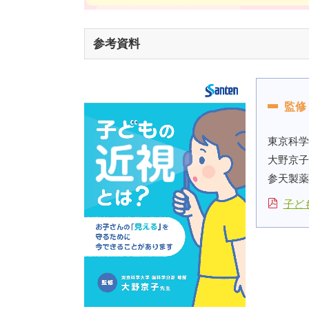
参考資料
監修
東京科学
大野京子
参天製薬
子ど