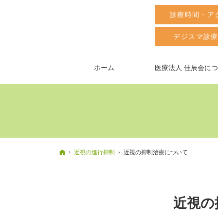
診療時間・ア
デジスマ診
ホーム
医療法人 佳辰会に
ホーム
近視の進行抑制
近視の抑制治療について
近視の