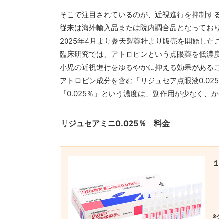
そこで注目されているのが、近視進行を抑制す
従来は海外輸入品または院内調合品となってお
2025年4月より参天製薬社より販売を開始し
臨床研究では、アトロピンという点眼薬を低濃
小児の近視進行をゆるやかに抑える効果がある
アトロピン成分を含む「リジュセア点眼液0.0
「0.025％」という濃度は、副作用が少なく
リジュセアミニ0.025％ 料金