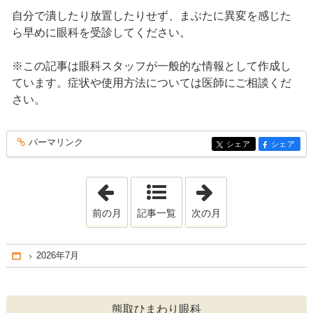
自分で潰したり放置したりせず、まぶたに異変を感じた
ら早めに眼科を受診してください。
※この記事は眼科スタッフが一般的な情報として作成し
ています。症状や使用方法については医師にご相談くだ
さい。
パーマリンク
entry241
シェア
シェア
entry241
entry241
「2026年6月」
「2026年8月」
前の月
記事一覧
次の月
2026年7月
Home
熊取ひまわり眼科