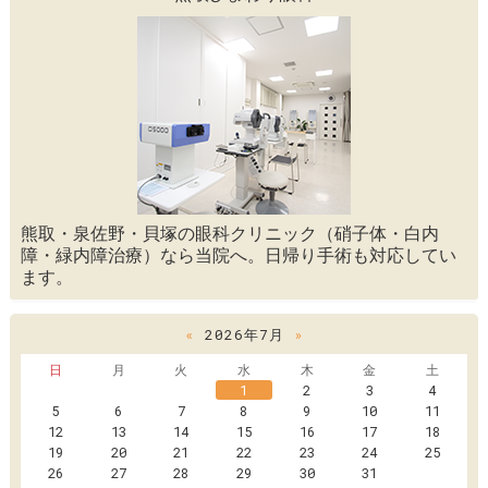
熊取・泉佐野・貝塚の眼科クリニック（硝子体・白内
障・緑内障治療）なら当院へ。日帰り手術も対応してい
ます。
«
2026年7月
»
日
月
火
水
木
金
土
1
2
3
4
5
6
7
8
9
10
11
12
13
14
15
16
17
18
19
20
21
22
23
24
25
26
27
28
29
30
31