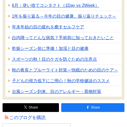
6月：使い捨てコンタクト（1Day vs 2Week）
1年を振り返る～今年の目の健康、振り返りチェック～
年末年始の目の疲れを癒すセルフケア
白内障ってどんな病気？手術前に知っておきたいこと
乾燥シーズン前に準備！加湿と目の健康
スポーツの秋！目のケガを防ぐための注意点
秋の夜長とブルーライト対策～快眠のための目のケア～
子どもの視力低下にご用心！秋の学校健診のススメ
台風シーズン到来、目のアレルギー・異物対策
Share
Share
このブログを購読