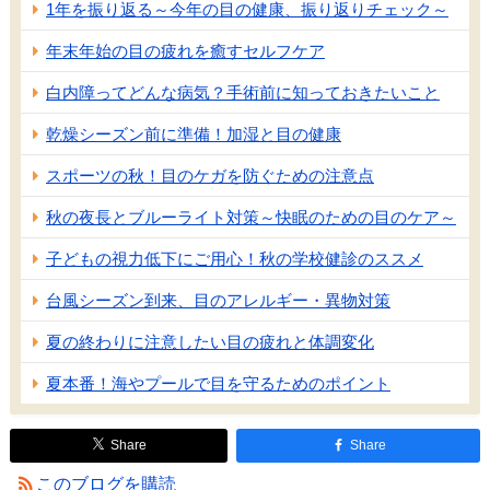
1年を振り返る～今年の目の健康、振り返りチェック～
年末年始の目の疲れを癒すセルフケア
白内障ってどんな病気？手術前に知っておきたいこと
乾燥シーズン前に準備！加湿と目の健康
スポーツの秋！目のケガを防ぐための注意点
秋の夜長とブルーライト対策～快眠のための目のケア～
子どもの視力低下にご用心！秋の学校健診のススメ
台風シーズン到来、目のアレルギー・異物対策
夏の終わりに注意したい目の疲れと体調変化
夏本番！海やプールで目を守るためのポイント
Share
Share
このブログを購読