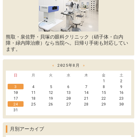
熊取・泉佐野・貝塚の眼科クリニック（硝子体・白内
障・緑内障治療）なら当院へ。日帰り手術も対応してい
ます。
«
2025年8月
»
日
月
火
水
木
金
土
1
2
3
4
5
6
7
8
9
10
11
12
13
14
15
16
17
18
19
20
21
22
23
24
25
26
27
28
29
30
31
月別アーカイブ