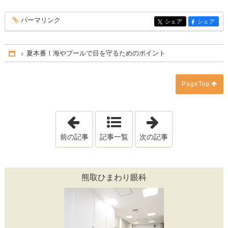
パーマリンク
entry226
シェア
シェア
entry226
entry226
夏本番！海やプールで目を守るためのポイント
Home
PageTop
「エアコンと目の乾燥、快適さと目の健
「夏の終わりに
前の記事
記事一覧
次の記事
熊取ひまわり眼科